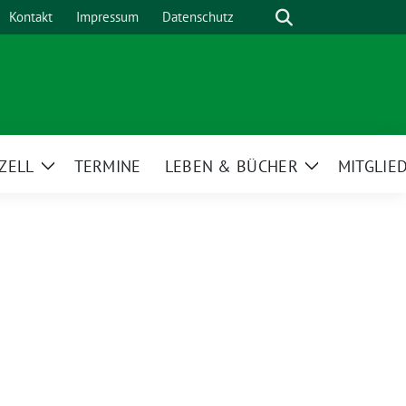
Suche
Kontakt
Impressum
Datenschutz
ZELL
TERMINE
LEBEN & BÜCHER
MITGLIE
Zeige
Zeige
Untermenü
Untermenü