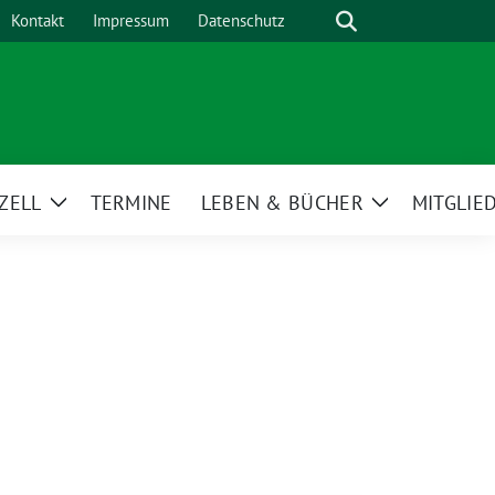
Suche
Kontakt
Impressum
Datenschutz
ZELL
TERMINE
LEBEN & BÜCHER
MITGLIE
Zeige
Zeige
Untermenü
Untermenü