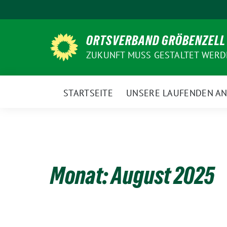
Weiter
zum
Inhalt
ORTSVERBAND GRÖBENZELL
ZUKUNFT MUSS GESTALTET WER
STARTSEITE
UNSERE LAUFENDEN A
Monat:
August 2025