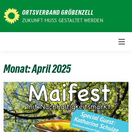
Weiter
zum
ORTSVERBAND GRÖBENZELL
Inhalt
ZUKUNFT MUSS GESTALTET WERDEN
Monat:
April 2025