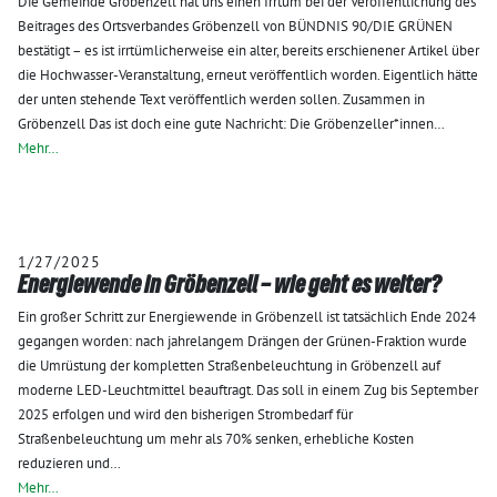
Die Gemeinde Gröbenzell hat uns einen Irrtum bei der Veröffentlichung des
Beitrages des Ortsverbandes Gröbenzell von BÜNDNIS 90/DIE GRÜNEN
bestätigt – es ist irrtümlicherweise ein alter, bereits erschienener Artikel über
die Hochwasser-Veranstaltung, erneut veröffentlich worden. Eigentlich hätte
der unten stehende Text veröffentlich werden sollen. Zusammen in
Gröbenzell Das ist doch eine gute Nachricht: Die Gröbenzeller*innen…
Mehr…
1/27/2025
Energiewende in Gröbenzell – wie geht es weiter?
Ein großer Schritt zur Energiewende in Gröbenzell ist tatsächlich Ende 2024
gegangen worden: nach jahrelangem Drängen der Grünen-Fraktion wurde
die Umrüstung der kompletten Straßenbeleuchtung in Gröbenzell auf
moderne LED-Leuchtmittel beauftragt. Das soll in einem Zug bis September
2025 erfolgen und wird den bisherigen Strombedarf für
Straßenbeleuchtung um mehr als 70% senken, erhebliche Kosten
reduzieren und…
Mehr…