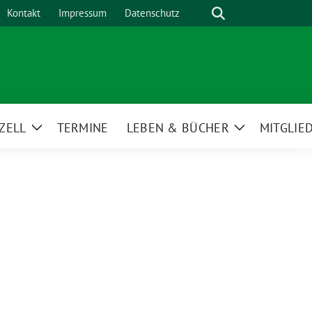
Suche
Kontakt
Impressum
Datenschutz
ZELL
TERMINE
LEBEN & BÜCHER
MITGLIE
Zeige
Zeige
Untermenü
Untermenü