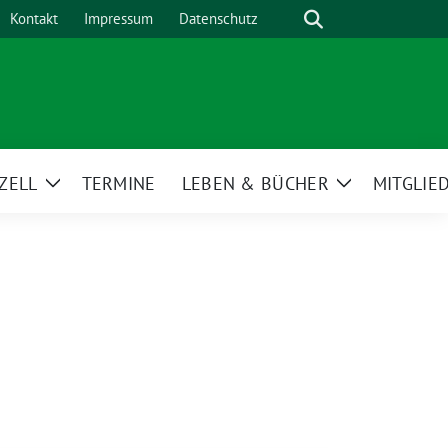
Suche
Kontakt
Impressum
Datenschutz
ZELL
TERMINE
LEBEN & BÜCHER
MITGLIE
Zeige
Zeige
Untermenü
Untermenü