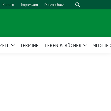
Suche
Kontakt
Impressum
Datenschutz
ZELL
TERMINE
LEBEN & BÜCHER
MITGLIE
Zeige
Zeige
Untermenü
Untermenü