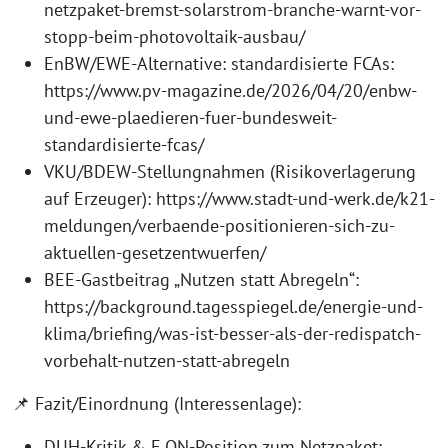
netzpaket-bremst-solarstrom-branche-warnt-vor-
stopp-beim-photovoltaik-ausbau/
EnBW/EWE-Alternative: standardisierte FCAs:
https://www.pv-magazine.de/2026/04/20/enbw-
und-ewe-plaedieren-fuer-bundesweit-
standardisierte-fcas/
VKU/BDEW-Stellungnahmen (Risikoverlagerung
auf Erzeuger): https://www.stadt-und-werk.de/k21-
meldungen/verbaende-positionieren-sich-zu-
aktuellen-gesetzentwuerfen/
BEE-Gastbeitrag „Nutzen statt Abregeln“:
https://background.tagesspiegel.de/energie-und-
klima/briefing/was-ist-besser-als-der-redispatch-
vorbehalt-nutzen-statt-abregeln
📌 Fazit/Einordnung (Interessenlage):
DUH-Kritik & E.ON-Position zum Netzpaket: